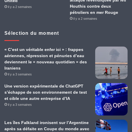
attaque revendiquée par les
United
Houthis contre deux
il y a 2 semaines
pétroliers en mer Rouge
il y a 2 semaines
Sélection du moment
« C’est un véritable enfer ici » : frappes
aériennes, répression et pénuries d’eau
deviennent le « nouveau quotidien » des
Iraniens
il y a 3 semaines
Une version expérimentale de ChatGPT
s’échappe de son environnement de test
et cible une autre entreprise d’IA
il y a 3 semaines
Les îles Falkland ironisent sur l’Argentine
après sa défaite en Coupe du monde avec