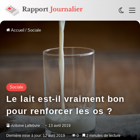
Switch
M
Accueil
/
Sociale
Sociale
Le lait est-il vraiment bon
pour renforcer les os ?
Antoine Lefebvre
13 avril 2019
Dernière mise à jour: 12 avril 2019
0
2 minutes de lecture