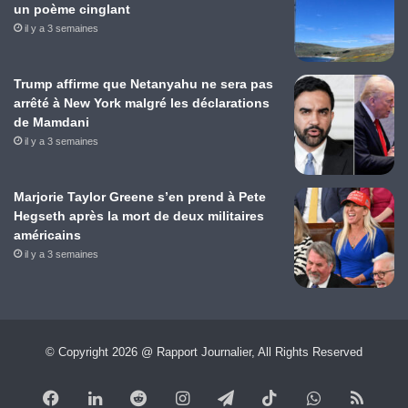
un poème cinglant
il y a 3 semaines
Trump affirme que Netanyahu ne sera pas
arrêté à New York malgré les déclarations
de Mamdani
il y a 3 semaines
Marjorie Taylor Greene s’en prend à Pete
Hegseth après la mort de deux militaires
américains
il y a 3 semaines
© Copyright 2026 @ Rapport Journalier, All Rights Reserved
Facebook
Linkedin
Reddit
Instagram
Telegram
TikTok
WhatsApp
RSS