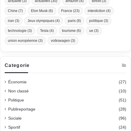
actualité
(3)
actualités
(30)
amazon
(4)
Brexit
(3)
Chine
(7)
Elon Musk
(6)
France
(23)
interdiction
(4)
iran
(3)
Jeux olympiques
(4)
paris
(8)
politique
(3)
technologie
(3)
Tesla
(4)
tourisme
(6)
ue
(3)
union européenne
(3)
volkswagen
(3)
Categorie
Économie
(27)
Non classé
(10)
Politique
(51)
Publireportage
(28)
Sociale
(96)
Sportif
(24)