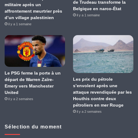
de Trudeau transforme la
militaire après un
Belgique en narco-État
affrontement meurtrier près
il y a 1 semaine
d’un village palestinien
il y a 1 semaine
Le PSG ferme la porte à un
Les prix du pétrole
départ de Warren Zaïre-
s’envolent après une
Emery vers Manchester
attaque revendiquée par les
United
Houthis contre deux
il y a 2 semaines
pétroliers en mer Rouge
il y a 2 semaines
Sélection du moment