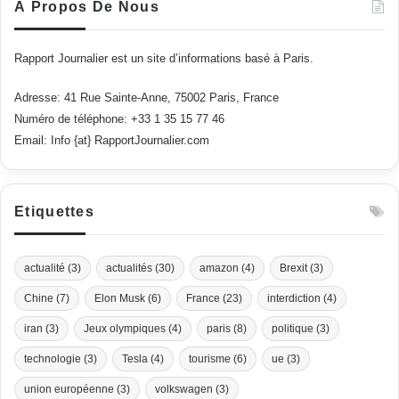
À Propos De Nous
Rapport Journalier est un site d’informations basé à Paris.
Adresse: 41 Rue Sainte-Anne, 75002 Paris, France
Numéro de téléphone: +33 1 35 15 77 46
Email: Info {at} RapportJournalier.com
Etiquettes
actualité
(3)
actualités
(30)
amazon
(4)
Brexit
(3)
Chine
(7)
Elon Musk
(6)
France
(23)
interdiction
(4)
iran
(3)
Jeux olympiques
(4)
paris
(8)
politique
(3)
technologie
(3)
Tesla
(4)
tourisme
(6)
ue
(3)
union européenne
(3)
volkswagen
(3)