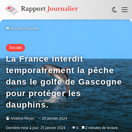
Switch
M
Accueil
/
Sociale
Sociale
La France interdit
temporairement la pêche
dans le golfe de Gascogne
pour protéger les
dauphins.
Amaline Reyer
25 janvier 2024
Dernière mise à jour: 25 janvier 2024
0
2 minutes de lecture