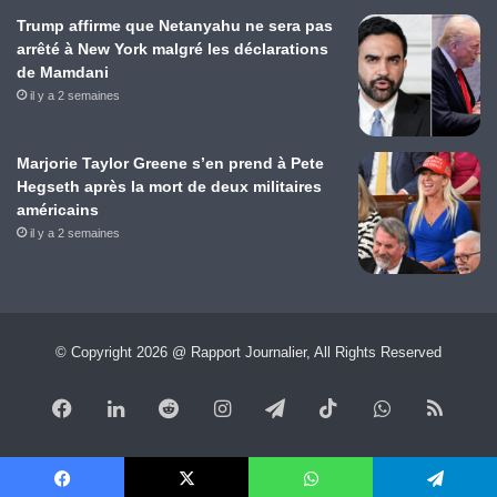
Trump affirme que Netanyahu ne sera pas
arrêté à New York malgré les déclarations
de Mamdani
il y a 2 semaines
Marjorie Taylor Greene s’en prend à Pete
Hegseth après la mort de deux militaires
américains
il y a 2 semaines
© Copyright 2026 @ Rapport Journalier, All Rights Reserved
Facebook
Linkedin
Reddit
Instagram
Telegram
TikTok
WhatsApp
RSS