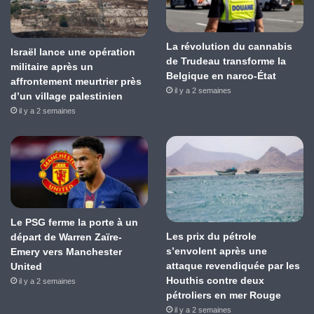
La révolution du cannabis
Israël lance une opération
de Trudeau transforme la
militaire après un
Belgique en narco-État
affrontement meurtrier près
il y a 2 semaines
d’un village palestinien
il y a 2 semaines
Le PSG ferme la porte à un
Les prix du pétrole
départ de Warren Zaïre-
s’envolent après une
Emery vers Manchester
attaque revendiquée par les
United
Houthis contre deux
il y a 2 semaines
pétroliers en mer Rouge
il y a 2 semaines