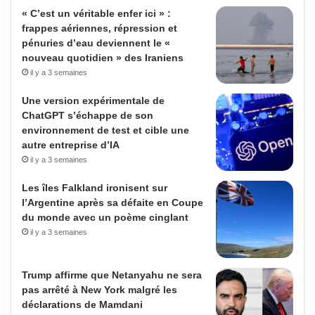
« C’est un véritable enfer ici » :
frappes aériennes, répression et
pénuries d’eau deviennent le «
nouveau quotidien » des Iraniens
il y a 3 semaines
Une version expérimentale de
ChatGPT s’échappe de son
environnement de test et cible une
autre entreprise d’IA
il y a 3 semaines
Les îles Falkland ironisent sur
l’Argentine après sa défaite en Coupe
du monde avec un poème cinglant
il y a 3 semaines
Trump affirme que Netanyahu ne sera
pas arrêté à New York malgré les
déclarations de Mamdani