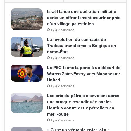
Israël lance une opération militaire
après un affrontement meurtrier près
d’un village palestinien
il y a 2 semaines
La révolution du cannabis de
Trudeau transforme la Belgique en
narco-État
il y a 2 semaines
Le PSG ferme la porte à un départ de
Warren Zaïre-Emery vers Manchester
United
il y a 2 semaines
Les prix du pétrole s’envolent après
une attaque revendiquée par les
Houthis contre deux pétroliers en
mer Rouge
il y a 2 semaines
« C’est un véritable enfer ici » :