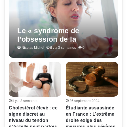
Le « syndrome de
l’obsession de la
longévité » en hausse :
Nicolas Michel
il y a 3 semaines
0
ces signes qui doivent
alerter
il y a 3 semaines
26 septembre 2024
Cholestérol élevé : ce
Étudiante assassinée
signe discret au
en France : L’extrême
niveau du tendon
droite exige des
d’Achille peut parfois
mesures plus sévères