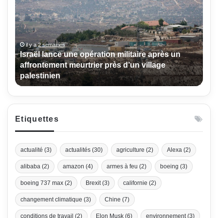
une
opération
militaire
après
un
il y a 2 semaines
Israël lance une opération militaire après un
affrontement
affrontement meurtrier près d’un village
meurtrier
palestinien
près
d’un
village
palestinien
Etiquettes
actualité
(3)
actualités
(30)
agriculture
(2)
Alexa
(2)
alibaba
(2)
amazon
(4)
armes à feu
(2)
boeing
(3)
boeing 737 max
(2)
Brexit
(3)
californie
(2)
changement climatique
(3)
Chine
(7)
conditions de travail
(2)
Elon Musk
(6)
environnement
(3)