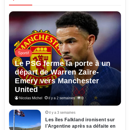
Sportif
Le PSG ferme la porte à un
départ de Warren Zaïre-
Emery vers Manchester
United
Nicolas Michel
il y a 2 semaines
0
il y a 3 semaines
Les îles Falkland ironisent sur
l’Argentine après sa défaite en