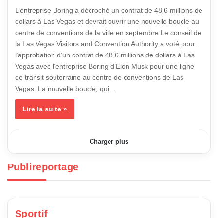
L’entreprise Boring a décroché un contrat de 48,6 millions de
dollars à Las Vegas et devrait ouvrir une nouvelle boucle au
centre de conventions de la ville en septembre Le conseil de
la Las Vegas Visitors and Convention Authority a voté pour
l’approbation d’un contrat de 48,6 millions de dollars à Las
Vegas avec l’entreprise Boring d’Elon Musk pour une ligne
de transit souterraine au centre de conventions de Las
Vegas. La nouvelle boucle, qui…
Lire la suite »
Charger plus
Publireportage
3 avril 2024
15 mars 2024
26 juin 2026
26 septembre 2024
Les Gélules Volt – Le dernier Booster de
La Semaine de la Mode de Paris – une
Information sur Coolizi Coolzy: Acheter à bas
Fitex Gélules Avis France (30 pièces) Acheter :
Testostérone est actuellement Disponible à
résurgence des créations Dior des années
Prix en France
36,65 € | Information sur les Capsules Fitex
l’achat en ligne
1960
Sportif