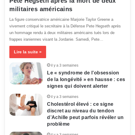
Pete Hegseth après la mort de deux
militaires américains
La figure conservatrice américaine Marjorie Taylor Greene a
vivement critiqué le secrétaire à la Défense Pete Hegseth après
un hommage rendu à deux militaires américains tués lors de
frappes iraniennes visant la Jordanie. Samedi, Pete…
Lire la suite »
il y a 3 semaines
Le « syndrome de l’obsession
de la longévité » en hausse : ces
signes qui doivent alerter
il y a 3 semaines
Cholestérol élevé : ce signe
discret au niveau du tendon
d’Achille peut parfois révéler un
problème
il y a 3 semaines