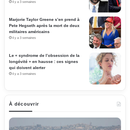
il y a 3 semaines
Marjorie Taylor Greene s’en prend à
Pete Hegseth après la mort de deux
militaires américains
il y a 3 semaines
Le « syndrome de l’obsession de la
longévité » en hausse : ces signes
qui doivent alerter
il y a 3 semaines
À découvrir
Israël
lance