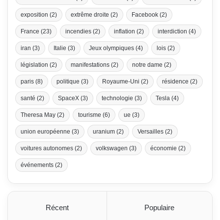
exposition
(2)
extrême droite
(2)
Facebook
(2)
France
(23)
incendies
(2)
inflation
(2)
interdiction
(4)
iran
(3)
Italie
(3)
Jeux olympiques
(4)
lois
(2)
législation
(2)
manifestations
(2)
notre dame
(2)
paris
(8)
politique
(3)
Royaume-Uni
(2)
résidence
(2)
santé
(2)
SpaceX
(3)
technologie
(3)
Tesla
(4)
Theresa May
(2)
tourisme
(6)
ue
(3)
union européenne
(3)
uranium
(2)
Versailles
(2)
voitures autonomes
(2)
volkswagen
(3)
économie
(2)
événements
(2)
Récent
Populaire