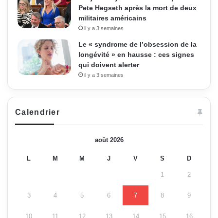
Pete Hegseth après la mort de deux
militaires américains
il y a 3 semaines
Le « syndrome de l’obsession de la
longévité » en hausse : ces signes
qui doivent alerter
il y a 3 semaines
Calendrier
août 2026
L
M
M
J
V
S
D
1
2
3
4
5
6
7
8
9
10
11
12
13
14
15
16