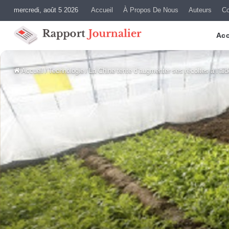
mercredi, août 5 2026
Accueil
À Propos De Nous
Auteurs
Co
Acc
Accueil
/
Technologie
/
La Chine tente d’augmenter ses récoltes à l’ai