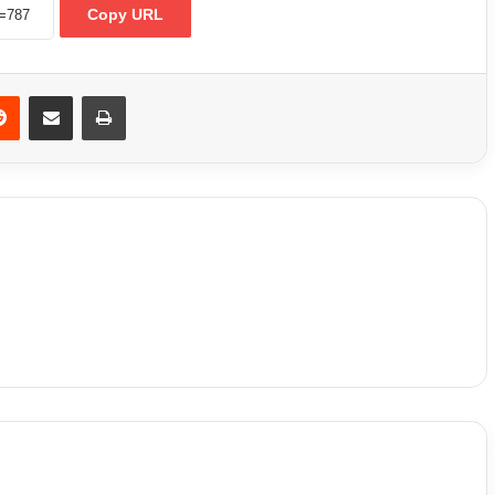
Copy URL
din
Reddit
Partager par email
Imprimer