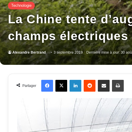
Technologie
La Chine tente d’aug
champs électriques
Alexandre Bertrand
3 septembre 2019
Dernière mise à jour: 30 ao
Facebook
X
Linkedin
Reddit
Partager par email
Impr
Partager