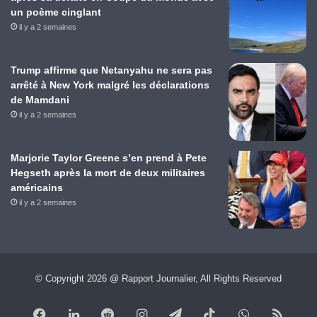
un poème cinglant
il y a 2 semaines
Trump affirme que Netanyahu ne sera pas
arrêté à New York malgré les déclarations
de Mamdani
il y a 2 semaines
Marjorie Taylor Greene s’en prend à Pete
Hegseth après la mort de deux militaires
américains
il y a 2 semaines
© Copyright 2026 @ Rapport Journalier, All Rights Reserved
Facebook
Linkedin
Reddit
Instagram
Telegram
TikTok
WhatsApp
RSS