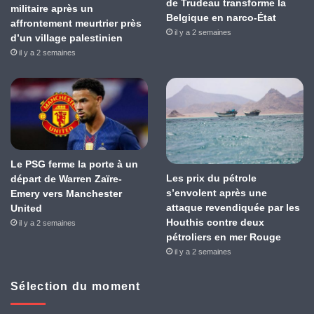
de Trudeau transforme la
militaire après un
Belgique en narco-État
affrontement meurtrier près
il y a 2 semaines
d’un village palestinien
il y a 2 semaines
Le PSG ferme la porte à un
Les prix du pétrole
départ de Warren Zaïre-
s’envolent après une
Emery vers Manchester
attaque revendiquée par les
United
Houthis contre deux
il y a 2 semaines
pétroliers en mer Rouge
il y a 2 semaines
Sélection du moment