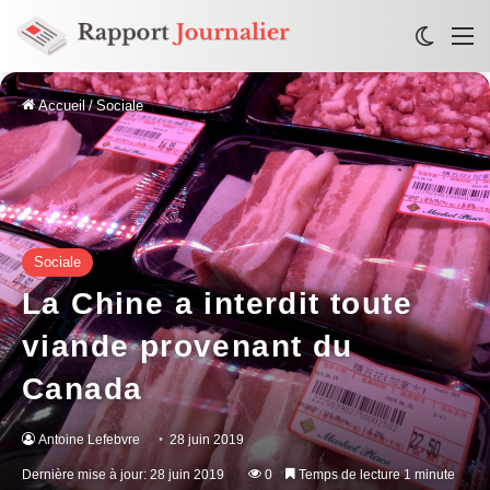
Switch
M
Accueil
/
Sociale
Sociale
La Chine a interdit toute
viande provenant du
Canada
Antoine Lefebvre
28 juin 2019
Dernière mise à jour: 28 juin 2019
0
Temps de lecture 1 minute