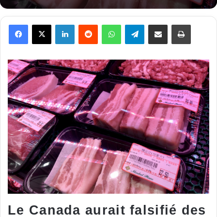
Facebook
X
Linkedin
Reddit
WhatsApp
Telegram
Partager par email
Imprimer
Le Canada aurait falsifié des