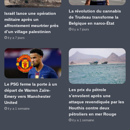
La révolution du cannabis
Israël lance une opération
de Trudeau transforme la
militaire après un
Belgique en narco-État
affrontement meurtrier près
il y a 7 jours
d’un village palestinien
il y a 7 jours
Le PSG ferme la porte à un
Les prix du pétrole
départ de Warren Zaïre-
s’envolent après une
Emery vers Manchester
attaque revendiquée par les
United
Houthis contre deux
il y a 1 semaine
pétroliers en mer Rouge
il y a 1 semaine