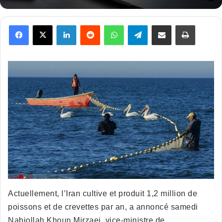
Facebook
X
Linkedin
Reddit
WhatsApp
Telegram
Partager par email
Imprimer
Actuellement, l’Iran cultive et produit 1,2 million de
poissons et de crevettes par an, a annoncé samedi
Nabiollah Khoun Mirzaei, vice-ministre de