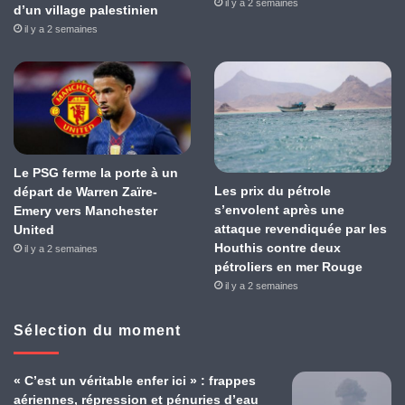
il y a 2 semaines
d’un village palestinien
il y a 2 semaines
Le PSG ferme la porte à un
Les prix du pétrole
départ de Warren Zaïre-
s’envolent après une
Emery vers Manchester
attaque revendiquée par les
United
Houthis contre deux
il y a 2 semaines
pétroliers en mer Rouge
il y a 2 semaines
Sélection du moment
« C’est un véritable enfer ici » : frappes
aériennes, répression et pénuries d’eau