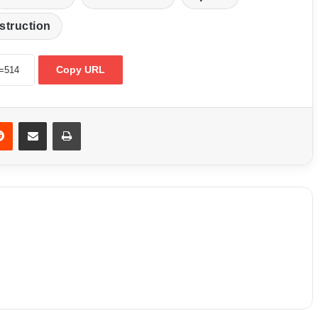
struction
Copy URL
din
Reddit
Partager par email
Imprimer