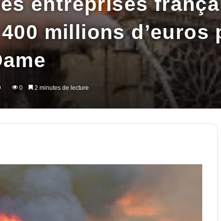
 les entreprises franç
 400 millions d’euros
 Dame
9
0
2 minutes de lecture
imer