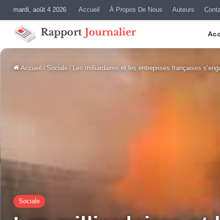
mardi, août 4 2026
Accueil
À Propos De Nous
Auteurs
Cont
Acc
Accueil
/
Sociale
/
Les milliardaires et les entreprises françaises s’en
Sociale