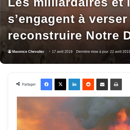
Les milliardaires et
s’engagent à verser
reconstruire Notre
Maxence Chevalier
17 avril 2019
Dernière mise à jour: 22 avril 201
Facebook
X
Linkedin
Reddit
Partager par email
Impr
Partager