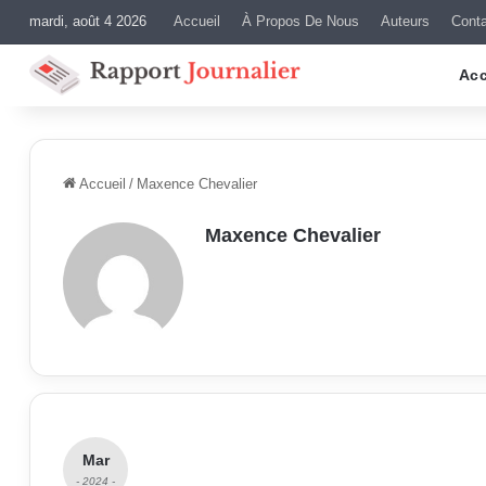
mardi, août 4 2026
Accueil
À Propos De Nous
Auteurs
Cont
Acc
Accueil
/
Maxence Chevalier
Maxence Chevalier
Mar
- 2024 -