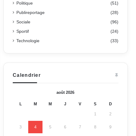
Politique
(51)
Publireportage
(28)
Sociale
(96)
Sportif
(24)
Technologie
(33)
Calendrier
août 2026
L
M
M
J
V
S
D
1
2
3
4
5
6
7
8
9