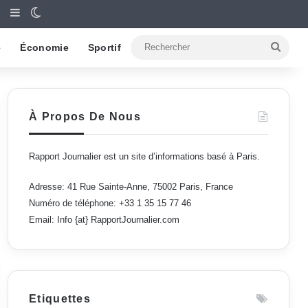
Article Aléatoire
Sidebar (barre latérale)
Switch skin
Reche
e
Économie
Sportif
À Propos De Nous
Rapport Journalier est un site d’informations basé à Paris.
Adresse: 41 Rue Sainte-Anne, 75002 Paris, France
Numéro de téléphone: +33 1 35 15 77 46
Email: Info {at} RapportJournalier.com
Etiquettes