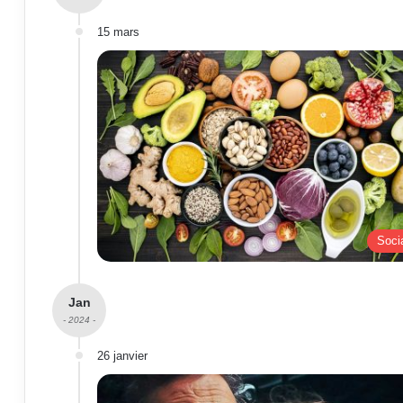
15 mars
Soci
Jan
- 2024 -
26 janvier