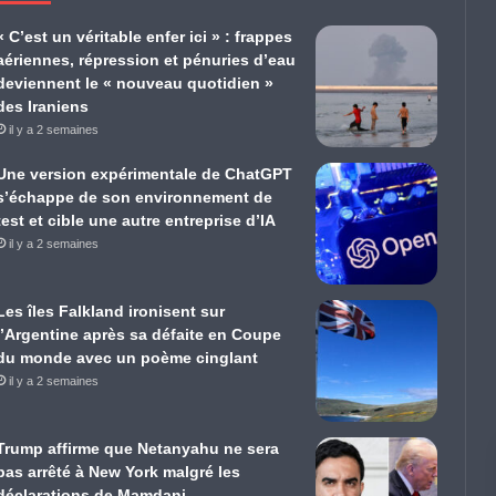
« C’est un véritable enfer ici » : frappes
aériennes, répression et pénuries d’eau
deviennent le « nouveau quotidien »
des Iraniens
il y a 2 semaines
Une version expérimentale de ChatGPT
s’échappe de son environnement de
test et cible une autre entreprise d’IA
il y a 2 semaines
Les îles Falkland ironisent sur
l’Argentine après sa défaite en Coupe
du monde avec un poème cinglant
il y a 2 semaines
Trump affirme que Netanyahu ne sera
pas arrêté à New York malgré les
déclarations de Mamdani