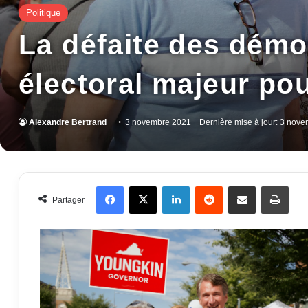
Politique
La défaite des démoc
électoral majeur po
Alexandre Bertrand
3 novembre 2021
Dernière mise à jour: 3 nov
Facebook
X
Linkedin
Reddit
Partager par email
Impr
Partager