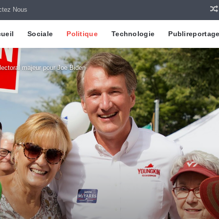
ctez Nous
ueil
Sociale
Politique
Technologie
Publireportag
lectoral majeur pour Joe Biden