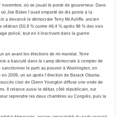
 2 novembre, où se jouait le poste de gouverneur. Dans
 où Joe Biden l’avait emporté de dix points à la
kin a devancé le démocrate Terry McAuliffe, ancien
le vétéran (50,9 % contre 48,4 % après 98 % des voix
e policé, tout en s’inscrivant dans la guerre
, un an avant les élections de mi-mandat. Terre
ginie a basculé dans le camp démocrate à compter de
e sanctionner le parti au pouvoir à Washington, en
en 2009, un an après l’élection de Barack Obama.
 succès clair de Glenn Youngkin diffuse une onde de
s. Il relance aussi le débat, côté républicain, sur
 pour reprendre les deux chambres au Congrès, puis la
candidat démocrate, ancien apparatchik du parti associé