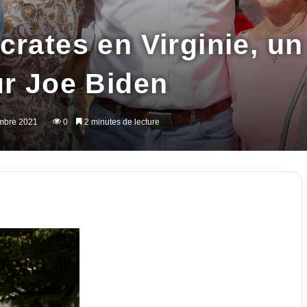
rates en Virginie, un
ur Joe Biden
embre 2021
0
2 minutes de lecture
imer