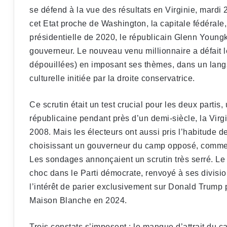
se défend à la vue des résultats en Virginie, mardi
cet Etat proche de Washington, la capitale fédérale,
présidentielle de 2020, le républicain Glenn Young
gouverneur. Le nouveau venu millionnaire a défait 
dépouillées) en imposant ses thèmes, dans un langag
culturelle initiée par la droite conservatrice.
Ce scrutin était un test crucial pour les deux partis
républicaine pendant près d’un demi-siècle, la Vir
2008. Mais les électeurs ont aussi pris l’habitude d
choisissant un gouverneur du camp opposé, comme 
Les sondages annonçaient un scrutin très serré. Le
choc dans le Parti démocrate, renvoyé à ses division
l’intérêt de parier exclusivement sur Donald Trump
Maison Blanche en 2024.
Trois constats s’imposent : le manque d’attrait du 