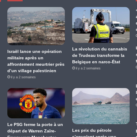
La révolution du cannabis
Israël lance une opération
de Trudeau transforme la
militaire après un
Belgique en narco-État
affrontement meurtrier près
il y a 2 semaines
d’un village palestinien
il y a 2 semaines
Le PSG ferme la porte à un
Les prix du pétrole
départ de Warren Zaïre-
s’envolent après une