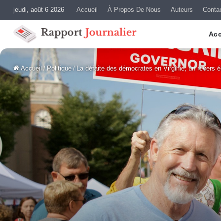
jeudi, août 6 2026
Accueil
À Propos De Nous
Auteurs
Conta
Acc
Accueil
/
Politique
/
La défaite des démocrates en Virginie, un revers é